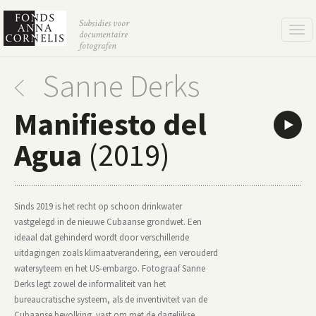
Subsidies voor
Togg
documentaire
fotografen
navi
Sanne Derks
Manifiesto del
Agua
(2019)
Sinds 2019 is het recht op schoon drinkwater
vastgelegd in de nieuwe Cubaanse grondwet. Een
ideaal dat gehinderd wordt door verschillende
uitdagingen zoals klimaatverandering, een verouderd
watersyteem en het US-embargo. Fotograaf Sanne
Derks legt zowel de informaliteit van het
bureaucratische systeem, als de inventiviteit van de
Cubaanse bevolking vast om met de dagelijkse